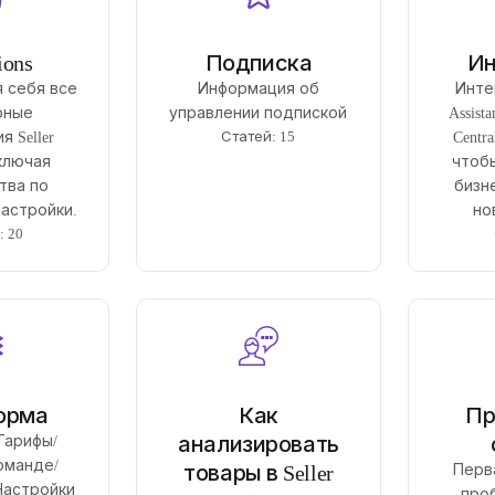
ions
Подписка
Ин
 себя все
Информация об
Инте
рные
управлении подпиской
Assista
Статей: 15
 Seller
Centra
 включая
чтоб
тва по
бизне
настройки.
но
: 20
орма
Как
Пр
анализировать
Тарифы/
оманде/
товары в Seller
Перв
Настройки
проб