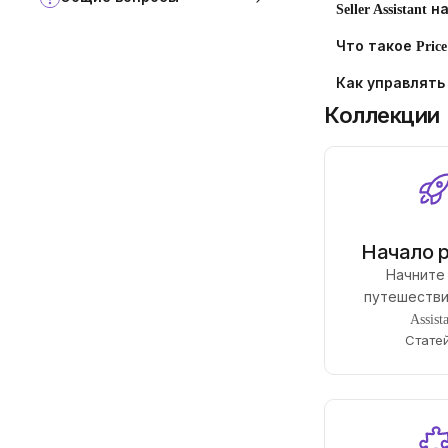
Seller Assistan
Что такое Price L
Как управлять
Коллекции
Начало 
Начните
путешествие
Assist
Статей