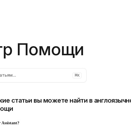
тр Помощи
⌘
атьям...
K
ие статьи вы можете найти в англоязычн
мощи
 Assistant?