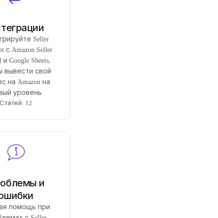
теграции
грируйте Seller
nt с Amazon Seller
l и Google Sheets,
ы вывести свой
с на Amazon на
вый уровень
Статей: 12
облемы и
ошибки
ая помощь при
лемах с Seller