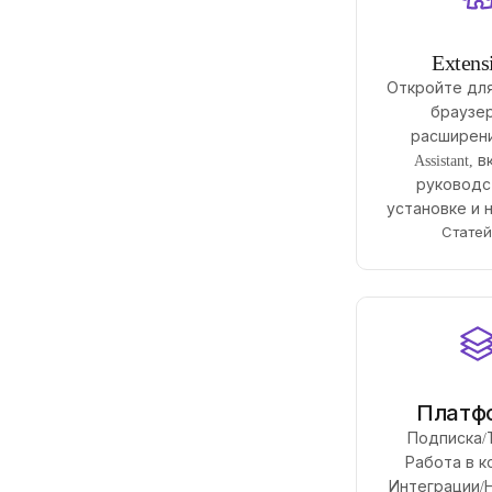
Extens
Откройте для
браузе
расширения
Assistant,
руководс
установке и 
Статей
Платф
Подписка/
Работа в к
Интеграции/