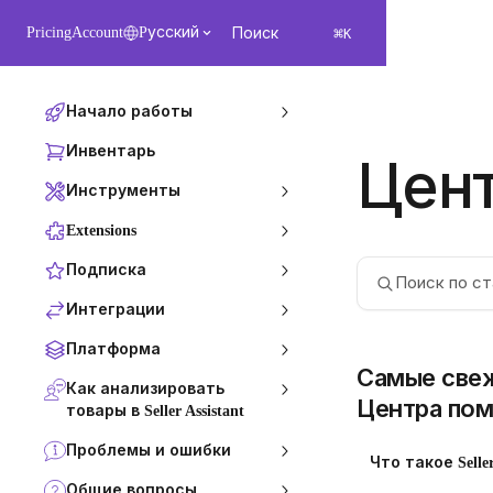
К основному содержимому
⌘
Pricing
Account
Pусский
Поиск
K
Начало работы
Инвентарь
Цен
Инструменты
Extensions
Подписка
Поиск по ст
Интеграции
Платформа
Самые свеж
Как анализировать
Центра по
товары в Seller Assistant
Проблемы и ошибки
Что такое Seller
Общие вопросы