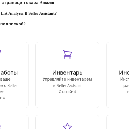
t на странице товара Amazon
ist Analyzer в Seller Assistant?
 подпиской?
работы
Инвентарь
Ин
 ваше
Управляйте инвентарём
Инс
 с Seller
в Seller Assistant
ра
Статей: 4
ant
: 4