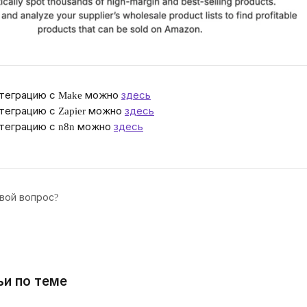
теграцию с Make можно 
здесь
теграцию с Zapier можно 
здесь
теграцию с n8n можно 
здесь
вой вопрос?
ьи по теме