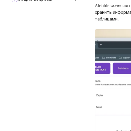
Airtable сочетае
хранить информа
таблицами.