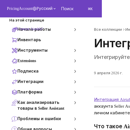
К основному содержимому
⌘
Pricing
Account
Pусский
Поиск
K
На этой странице
Что такое Airtable?
Начало работы
Все коллекции
Ин
Интегр
Инвентарь
Инструменты
Интегрируйте Se
Extensions
Подписка
9 апреля 2026 г.
Интеграции
Платформа
Интеграция Airta
Как анализировать
аккаунта Seller A
товары в Seller Assistant
личном кабинете 
Проблемы и ошибки
Что такое Air
Общие вопросы