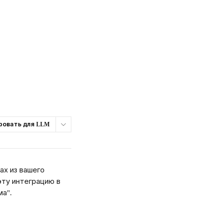
ровать для LLM
х из вашего 
 эту интеграцию в 
ма".